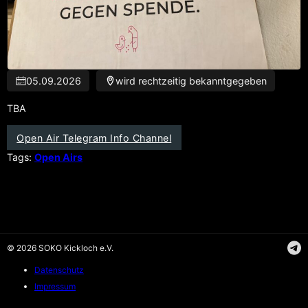
05.09.2026
wird rechtzeitig bekanntgegeben
TBA
Open Air Telegram Info Channel
Tags:
Open Airs
© 2026 SOKO Kickloch e.V.
Fo
Fo
Datenschutz
Impressum