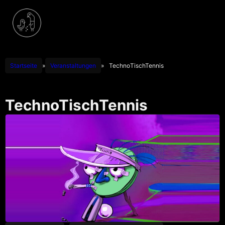
Startseite
»
Veranstaltungen
»
TechnoTischTennis
TechnoTischTennis