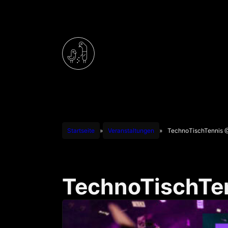
Startseite
»
Veranstaltungen
»
TechnoTischTennis @
TechnoTischTen